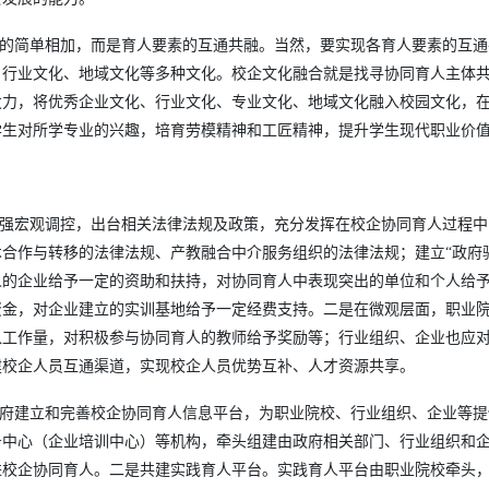
素的简单相加，而是育人要素的互通共融。当然，要实现各育人要素的互
、行业文化、地域文化等多种文化。校企文化融合就是找寻协同育人主体
发力，将优秀企业文化、行业文化、专业文化、地域文化融入校园文化，
学生对所学专业的兴趣，培育劳模精神和工匠精神，提升学生现代职业价
加强宏观调控，出台相关法律法规及政策，充分发挥在校企协同育人过程
合作与转移的法律法规、产教融合中介服务组织的法律法规；建立“政府
人的企业给予一定的资助和扶持，对协同育人中表现突出的单位和个人给
资金，对企业建立的实训基地给予一定经费支持。二是在微观层面，职业
入工作量，对积极参与协同育人的教师给予奖励等；行业组织、企业也应
建校企人员互通渠道，实现校企人员优势互补、人才资源共享。
政府建立和完善校企协同育人信息平台，为职业院校、行业组织、企业等
务中心（企业培训中心）等机构，牵头组建由政府相关部门、行业组织和
进校企协同育人。二是共建实践育人平台。实践育人平台由职业院校牵头