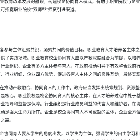
职业教育改革发展的瓶颈。构建校企协同育人模式，有助于职业院校与企
可拓宽职业院校“双师型”师资引进渠道。
要各参与主体汇聚共识，凝聚共同的价值目标。职业教育人才培养各主体
提供了实践场域。职业教育校企协同育人应以产教深度融合为前提，以培
、行业组织、企业等多方主体参与育人，在政府推动引导下有效整合政府
校、行业组织、企业四方优势，促进各育人主体之间的良性互动，最终实
。在推动产教融合、协同育人的工作中，政府应当发挥出统筹规划、资源
导是核心。职业院校是校企协同育人的核心主体，在人才培养过程中处于
行业指导和监督是保障。行业组织是行业成员利益的代言人和维护者，在
推动是强大生命力所在。企业是校企协同育人不可或缺的主体，企业全方
由之路。
校企协同育人要从学生的角度出发，以学生为主体，强调学生的自主学习