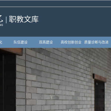
| 职教文库
化
队伍建设
双高建设
高校创新创业
质量诊断与改进