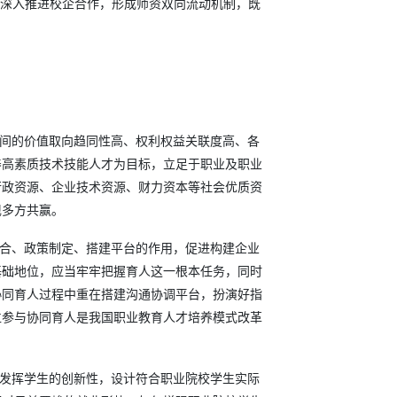
业深入推进校企合作，形成师资双向流动机制，既
之间的价值取向趋同性高、权利权益关联度高、各
养高素质技术技能人才为目标，立足于职业及职业
行政资源、企业技术资源、财力资本等社会优质资
现多方共赢。
整合、政策制定、搭建平台的作用，促进构建企业
基础地位，应当牢牢把握育人这一根本任务，同时
协同育人过程中重在搭建沟通协调平台，扮演好指
位参与协同育人是我国职业教育人才培养模式改革
和发挥学生的创新性，设计符合职业院校学生实际