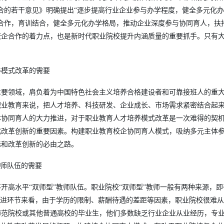
合的若干意见》明确提出“逐步提高行业企业参与办学程度，健全多元化办
合作，育训结合，健全多元化办学格局，推动企业深度参与协同育人，扶
校企合作的着力点，也是新时代职业院校提升内涵质量的重要抓手。只有
养模式改革的需要
重要领域，肩负着为中国特色社会主义培养合格建设者和可靠接班人的重
职业教育来说，把人才培养、科技研发、企业成长、市场需求紧密结合起
体协同育人的大力推进，对于职业教育人才培养模式改革是一次难得的契
式改革创新的重要因素。构建职业教育校企协同育人模式，吸纳多元主体
标和改革创新的必由之路。
教师队伍的需要
开高水平“双师型”教师队伍。职业院校“双师型”教师一般有两种来源，即
引进环节来看，由于学历的限制、薪酬待遇的差距等因素，职业院校很难
师范院校或其他普通高校的毕业生，他们多数缺乏行业企业从业经历，专