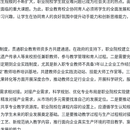
招生规模的不断扩大，职业院校学生就业难问题已成为社会关注的热点。
校面临的重大课题。为此，职业教育校企协同育人必须将学生的全面发展
学习兴趣，让学生在协同育人的良好氛围中提升动手能力和创新思维能力
事制度，贯通职业教育师资多方共建通道。在政府的支持下，职业院校建
遗产传承人等来校担任兼职教师，参与教学管理和育人过程。二是需要完
定期到企业实践制度，尤其是新入职专业教师不具备3年以上企业工作经
型”教师培养培训基地，共建教师企业实践流动站、技能大师工作室等。
成果转化等方面开展深度合作，推动教师立足行业企业，开展科学研究，
业需求相对接。对接产业需求，科学规划、优化专业布局是职业院校实现
，精准对接产业需求，从市场的多元需要找准自己的发展定位。二是要推
建共享专业教学资源库。职业院校在课程内容的设置上，应遵循学生认知
，为学生未来的职业发展奠定基础。三是要推动教学过程与生产过程相对
新工艺、新规范纳入教学内容，推行面向企业真实生产环境的项目教学、
会发展的能力。