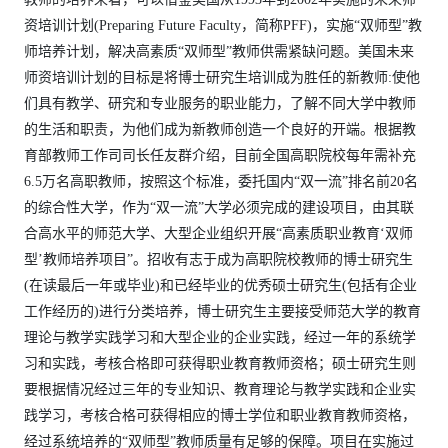
资培训计划(Preparing Future Faculty，简称PFF)，实施“双师型”教
师培养计划，解决高素质“双师型”教师供需紧缺问题。美国未来
师资培训计划的目标是将博士研究生培训成为胜任的新教师:使他
们具有教学、研究和专业服务的职业能力，了解不同大学中教师
的生活和职责，为他们成为新教师创造一个良好的开端。根据教
育部教师工作司司长任友群介绍，目前全国高职院校每年需补充
6.5万名高职教师，按照这个标准，委托国内“双一流”排名前20名
的综合性大学，作为“双一流”大学必须完成的建设项目，由其联
合高水平的师范大学、大型企业组织开展“高素质职业教育‘双师
型’教师培养项目”。招收有志于成为高职院校教师的博士研究生
(在读最后一年或毕业)和已经毕业的优秀硕士研究生(包括有企业
工作经历的)进行分类培养，博士研究生主要接受师范大学的教育
理论与教学实践学习和大型企业的企业实践，经过一年的系统学
习和实践，考核合格即可获得职业教育教师资格；硕士研究生则
要根据情况经过三年的专业知识、教育理论与教学实践和企业实
践学习，考核合格可获得相应的博士学位和职业教育教师资格，
经过系统培养的“双师型”教师质量有足够的保障。项目在实施过